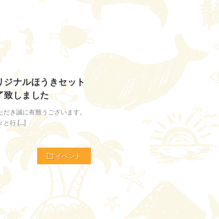
リジナルほうきセット
了致しました
ただき誠に有難うございます。
行 […]
イベント