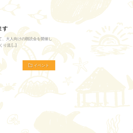
ます
て、大人向けの朗読会を開催し
流 […]
イベント